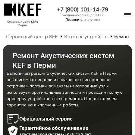
+7 (800) 101-14-79
Ежедневно с 9:00 до 21:00
Позвонить
мне утром
Сервисный центр KEF
в
Перми
Сервисный центр KEF
Каталог устройств
Ремонт 
Ремонт Акустических систем
KEF в Перми
Выполняем ремонт акустических систем KEF в Перми
независимо от модели и сложности неисправности.
Устраняем поломки, заменяем неисправные узлы,
используем оригинальные запчасти и проводим полную
проверку устройства после ремонта. Предоставляем
гарантию на выполненные работы.
Официальный сервис
Гарантийное обслуживание
акустической системы KEF до 3 лет